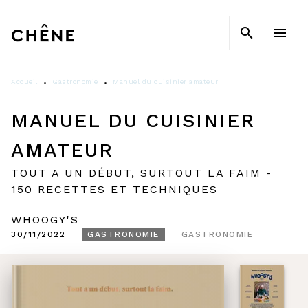
MENU
RECHERCHE
CONTENU
search
menu
PIED DE PAGE
Accueil
Gastronomie
Manuel du cuisinier amateur
•
•
MANUEL DU CUISINIER
AMATEUR
TOUT A UN DÉBUT, SURTOUT LA FAIM -
150 RECETTES ET TECHNIQUES
WHOOGY'S
30/11/2022
GASTRONOMIE
GASTRONOMIE