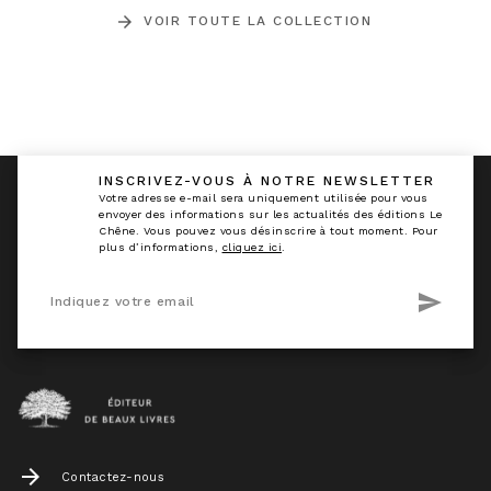
arrow_forward
VOIR TOUTE LA COLLECTION
INSCRIVEZ-VOUS À NOTRE NEWSLETTER
calmann_env
Votre adresse e-mail sera uniquement utilisée pour vous
envoyer des informations sur les actualités des éditions Le
Chêne. Vous pouvez vous désinscrire à tout moment. Pour
plus d’informations,
cliquez ici
.
send
Indiquez votre email
arrow_forward
Contactez-nous