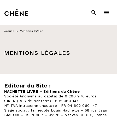
MENU
RECHERCHE
CONTENU
search
menu
PIED DE PAGE
Accueil
Mentions légales
•
MENTIONS LÉGALES
Editeur du Site :
HACHETTE LIVRE – Editions du Chêne
Société Anonyme au capital de 6 260 976 euros
SIREN (RCS de Nanterre) : 602 060 147
N° TVA Intracommunautaire : FR 04 602 060 147
Siège social : Immeuble Louis Hachette – 58 rue Jean
Bleuzen – CS 70007 – 92178 – Vanves CEDEX, France