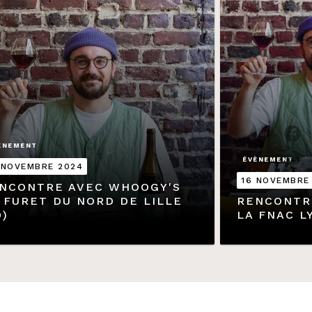
ÈNEMENT
link
C
ÉVÈNEMENT
 NOVEMBRE 2024
16 NOVEMBRE
NCONTRE AVEC WHOOGY'S
 FURET DU NORD DE LILLE
RENCONTR
9)
LA FNAC L