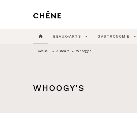
MENU
RECHERCHE
CONTENU
home
arrow_drop_down
arrow_drop_do
BEAUX-ARTS
GASTRONOMIE
Accueil
Auteurs
Whoogy's
•
•
WHOOGY'S