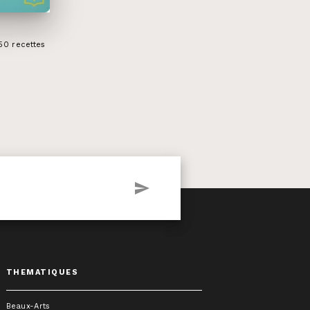
50 recettes
send
THEMATIQUES
Beaux-Arts