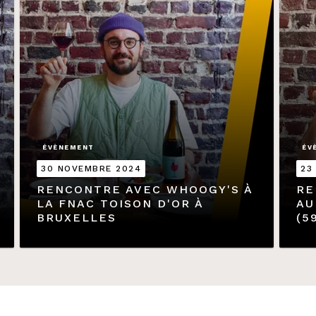
ÉVÈNEMENT
ÉV
30 NOVEMBRE 2024
23
RENCONTRE AVEC WHOOGY'S À
RE
LA FNAC TOISON D'OR À
AU
BRUXELLES
(5