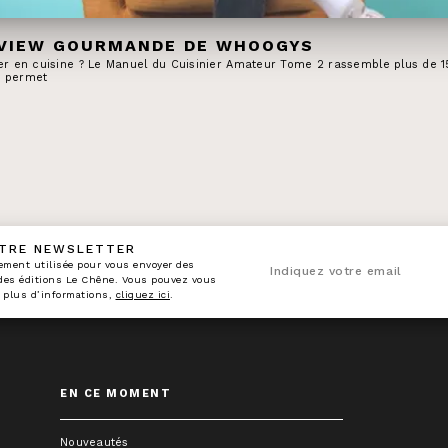
RVIEW GOURMANDE DE WHOOGYS
ler en cuisine ? Le Manuel du Cuisinier Amateur Tome 2 rassemble plus de 1
s permet
OTRE NEWSLETTER
n_enveloppe
ement utilisée pour vous envoyer des
Indiquez votre email
 des éditions Le Chêne. Vous pouvez vous
 plus d’informations,
cliquez ici
.
EN CE MOMENT
Nouveautés