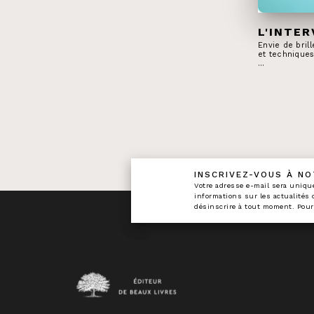
L'INTE
Envie de bril
et technique
…
INSCRIVEZ-VOUS À N
calman
Votre adresse e-mail sera uniqu
informations sur les actualités
désinscrire à tout moment. Pour