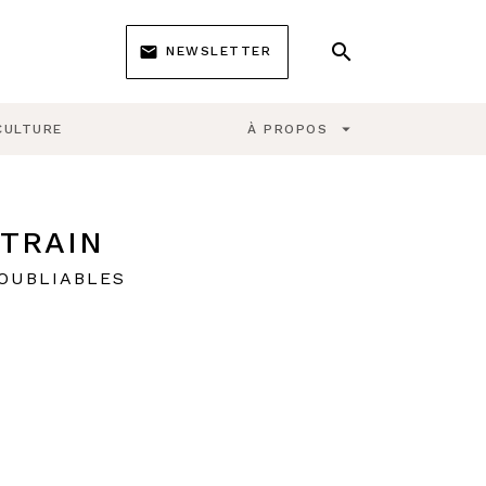
search
email
NEWSLETTER
search
arrow_drop_down
CULTURE
À PROPOS
 TRAIN
NOUBLIABLES