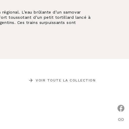
n régional. L’eau brûlante d’un samovar
fort toussotant d’un petit tortillard lancé à
gentins. Ces trains surpuissants sont
arrow_forward
VOIR TOUTE LA COLLECTION
link
C