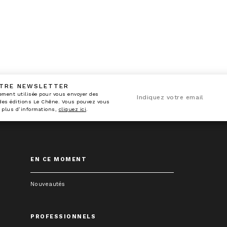
OTRE NEWSLETTER
n_enveloppe
ement utilisée pour vous envoyer des
Indiquez votre email
 des éditions Le Chêne. Vous pouvez vous
 plus d’informations,
cliquez ici
.
EN CE MOMENT
Nouveautés
PROFESSIONNELS