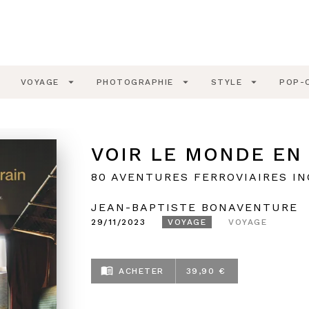
PIED DE PAGE
wn
arrow_drop_down
arrow_drop_down
arrow_drop_down
VOYAGE
PHOTOGRAPHIE
STYLE
POP-
VOIR LE MONDE EN
80 AVENTURES FERROVIAIRES I
JEAN-BAPTISTE BONAVENTURE
29/11/2023
VOYAGE
VOYAGE
menu_book
ACHETER
39,90 €