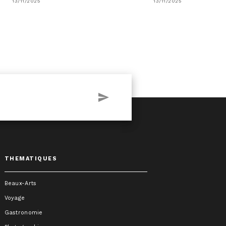
13/11/2025
13/11/2025
send
THEMATIQUES
Beaux-Arts
Voyage
Gastronomie