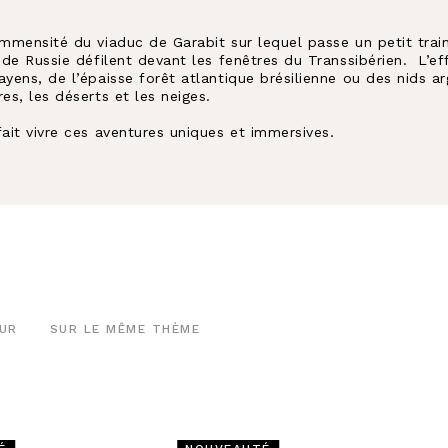
immensité du viaduc de Garabit sur lequel passe un petit trai
 de Russie défilent devant les fenêtres du Transsibérien. L’ef
ayens, de l’épaisse forêt atlantique brésilienne ou des nids ar
es, les déserts et les neiges.
fait vivre ces aventures uniques et immersives.
UR
SUR LE MÊME THÈME