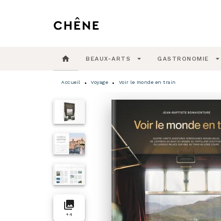
MENU
RECHERCHE
CONTENU
home
arrow_drop_down
arrow_drop_do
BEAUX-ARTS
GASTRONOMIE
Accueil
Voyage
Voir le monde en train
•
•
collections
+
4