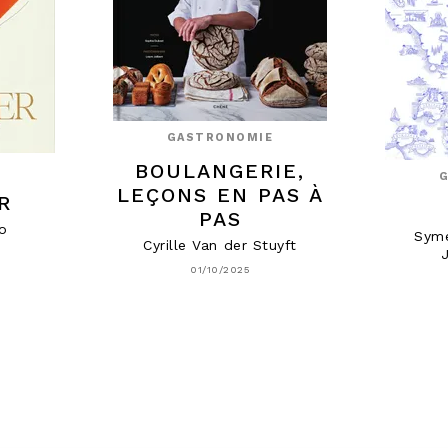
GASTRONOMIE
BOULANGERIE,
E
LEÇONS EN PAS À
R
PAS
io
Sym
Cyrille Van der Stuyft
01/10/2025