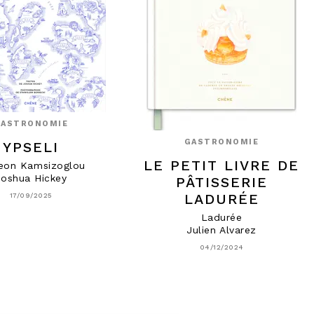
GASTRONOMIE
GASTRONOMIE
YPSELI
LE PETIT LIVRE DE
eon Kamsizoglou
Joshua Hickey
PÂTISSERIE
LADURÉE
17/09/2025
Ladurée
Julien Alvarez
04/12/2024