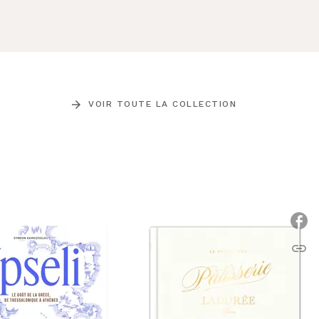
arrow_forward
VOIR TOUTE LA COLLECTION
link
C