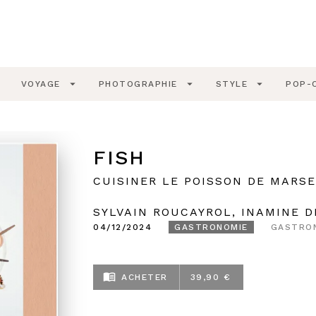
PIED DE PAGE
wn
arrow_drop_down
arrow_drop_down
arrow_drop_down
VOYAGE
PHOTOGRAPHIE
STYLE
POP-
FISH
CUISINER LE POISSON DE MARSE
SYLVAIN ROUCAYROL
,
INAMINE 
04/12/2024
GASTRONOMIE
GASTRO
menu_book
ACHETER
39,90 €