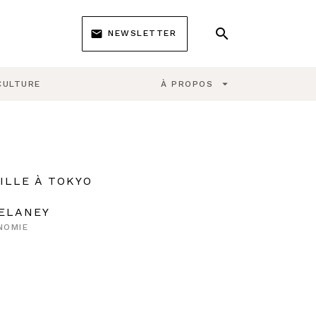
search
email
NEWSLETTER
search
arrow_drop_down
CULTURE
À PROPOS
ILLE À TOKYO
DELANEY
NOMIE