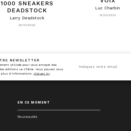
VOIX
1000 SNEAKERS
Luc Charbin
DEADSTOCK
13/10/2021
Larry Deadstock
30/11/2022
OTRE NEWSLETTER
n_enveloppe
ement utilisée pour vous envoyer des
Indiquez votre email
 des éditions Le Chêne. Vous pouvez vous
 plus d’informations,
cliquez ici
.
EN CE MOMENT
Nouveautés