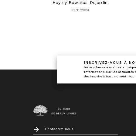
Hayley Edwards-Dujardin
02/11/2023
INSCRIVEZ-VOUS À N
calman
Votre adresse e-mail sera uniqu
informations sur les actualités
désinscrire à tout moment. Pour
arrow_forward
Contactez-nous