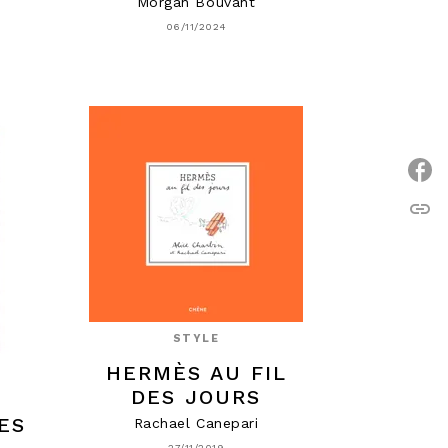
Morgan Bouvant
06/11/2024
link
C
STYLE
HERMÈS AU FIL
DES JOURS
ES
Rachael Canepari
27/11/2019