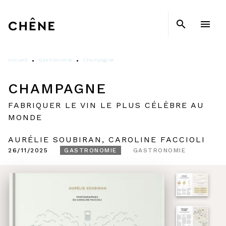
MENU
RECHERCHE
CONTENU
search
menu
PIED DE PAGE
Accueil
Gastronomie
Champagne
•
•
CHAMPAGNE
FABRIQUER LE VIN LE PLUS CÉLÈBRE AU
MONDE
AURÉLIE SOUBIRAN
,
CAROLINE FACCIOLI
26/11/2025
GASTRONOMIE
GASTRONOMIE