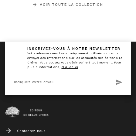
arrow_forward
VOIR TOUTE LA COLLECTION
INSCRIVEZ-VOUS À NOTRE NEWSLETTER
calmann_env
Votre adresse e-mail sera uniquement utilisée pour vous
envoyer des informations sur les actualités des éditions Le
Chêne. Vous pouvez vous désinscrire à tout moment. Pour
plus d’informations,
cliquez ici
.
send
Indiquez votre email
arrow_forward
Contactez-nous