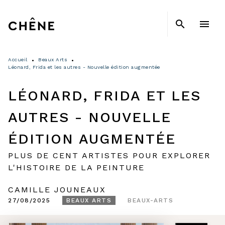
MENU
RECHERCHE
CONTENU
search
menu
PIED DE PAGE
Accueil
Beaux Arts
•
•
Léonard, Frida et les autres - Nouvelle édition augmentée
LÉONARD, FRIDA ET LES
AUTRES - NOUVELLE
ÉDITION AUGMENTÉE
PLUS DE CENT ARTISTES POUR EXPLORER
L'HISTOIRE DE LA PEINTURE
CAMILLE JOUNEAUX
27/08/2025
BEAUX ARTS
BEAUX-ARTS