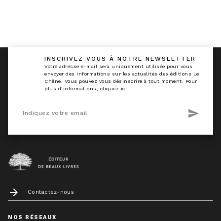
INSCRIVEZ-VOUS À NOTRE NEWSLETTER
calmann_env
Votre adresse e-mail sera uniquement utilisée pour vous
envoyer des informations sur les actualités des éditions Le
Chêne. Vous pouvez vous désinscrire à tout moment. Pour
plus d’informations,
cliquez ici
.
send
Indiquez votre email
arrow_forward
Contactez-nous
NOS RÉSEAUX