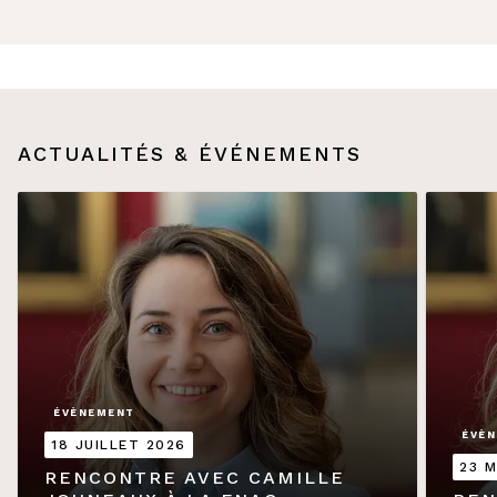
ACTUALITÉS & ÉVÉNEMENTS
ÉVÈNEMENT
ÉVÈ
18 JUILLET 2026
23 M
RENCONTRE AVEC CAMILLE