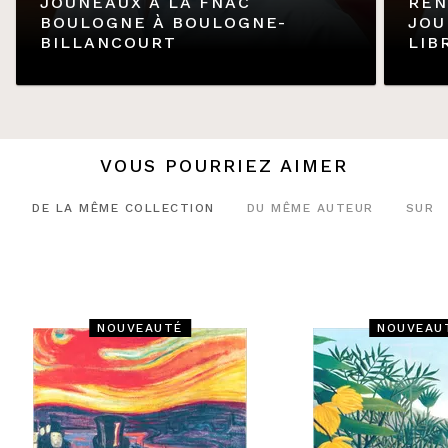
JOUNEAUX À LA FNAC
REN
BOULOGNE À BOULOGNE-
JOU
BILLANCOURT
LIB
VOUS POURRIEZ AIMER
DE LA MÊME COLLECTION
DU MÊME AUTEUR
SUR 
NOUVEAUTÉ
NOUVEAU