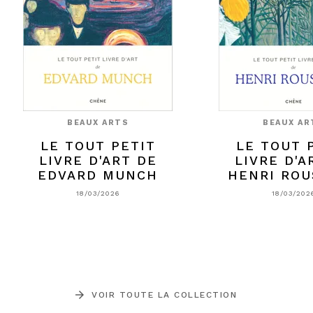
BEAUX ARTS
BEAUX AR
LE TOUT PETIT
LE TOUT 
LIVRE D'ART DE
LIVRE D'A
EDVARD MUNCH
HENRI ROU
18/03/2026
18/03/202
arrow_forward
VOIR TOUTE LA COLLECTION