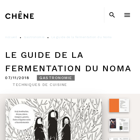
MENU
RECHERCHE
CONTENU
search
menu
PIED DE PAGE
Accueil
Gastronomie
Le guide de la fermentation du Noma
•
•
LE GUIDE DE LA
FERMENTATION DU NOMA
07/11/2018
GASTRONOMIE
TECHNIQUES DE CUISINE