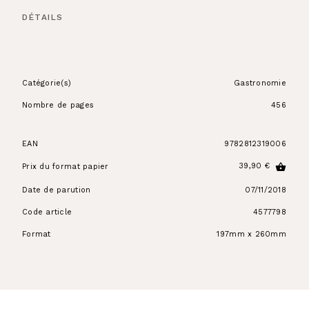
DÉTAILS
Catégorie(s)
Gastronomie
Nombre de pages
456
EAN
9782812319006
39,90 €
shopping_basket
Prix du format papier
Date de parution
07/11/2018
Code article
4577798
Format
197mm x 260mm