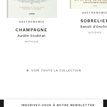
GASTRONOMI
SOBRELIE
GASTRONOMIE
Benoît d'Onofr
CHAMPAGNE
13/11/2025
Aurélie Soubiran
26/11/2025
arrow_forward
VOIR TOUTE LA COLLECTION
INSCRIVEZ-VOUS À NOTRE NEWSLETTER