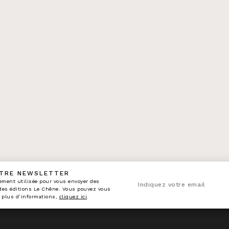
OTRE NEWSLETTER
n_enveloppe
ement utilisée pour vous envoyer des
Indiquez votre email
 des éditions Le Chêne. Vous pouvez vous
 plus d’informations,
cliquez ici
.