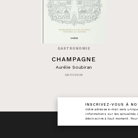
GASTRONOMIE
CHAMPAGNE
Aurélie Soubiran
26/11/2025
INSCRIVEZ-VOUS À N
calman
Votre adresse e-mail sera uniqu
informations sur les actualités
désinscrire à tout moment. Pour