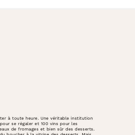
ter à toute heure. Une véritable institution
our se régaler et 100 vins pour les
teaux de fromages et bien sûr des desserts.
du boucher à la vitrine des desserts. Mais