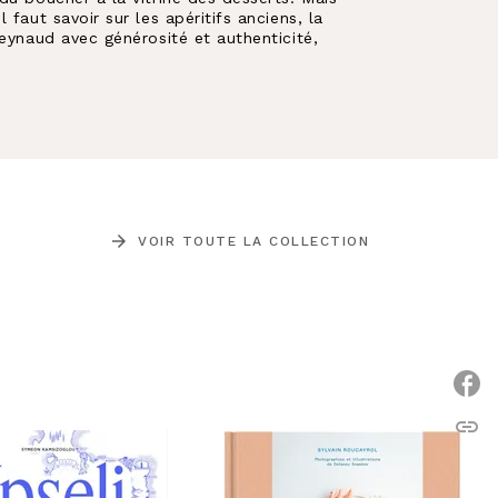
faut savoir sur les apéritifs anciens, la
Reynaud avec générosité et authenticité,
arrow_forward
VOIR TOUTE LA COLLECTION
link
C