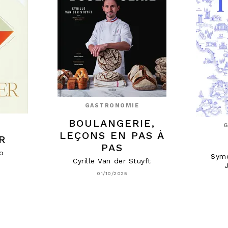
GASTRONOMIE
BOULANGERIE,
E
LEÇONS EN PAS À
R
PAS
io
Sym
Cyrille Van der Stuyft
01/10/2025