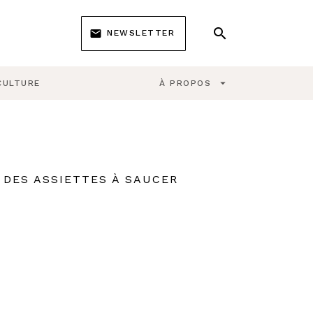
search
email
NEWSLETTER
search
arrow_drop_down
CULTURE
À PROPOS
 DES ASSIETTES À SAUCER