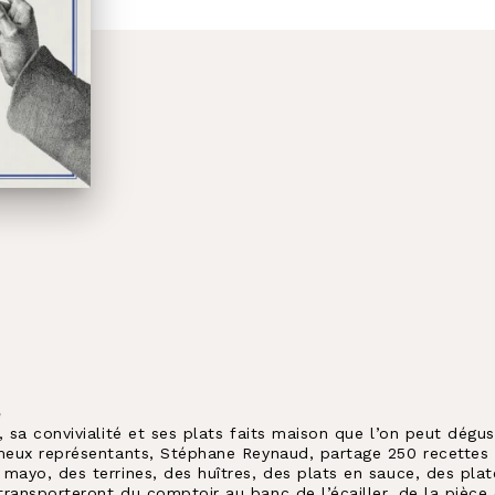
é
 sa convivialité et ses plats faits maison que l’on peut dégus
ameux représentants, Stéphane Reynaud, partage 250 recettes p
mayo, des terrines, des huîtres, des plats en sauce, des pla
ransporteront du comptoir au banc de l’écailler, de la pièce 