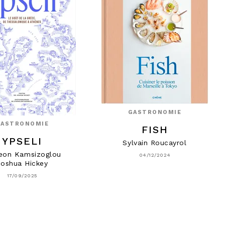
GASTRONOMIE
GASTRONOMIE
FISH
YPSELI
Sylvain Roucayrol
eon Kamsizoglou
04/12/2024
Joshua Hickey
17/09/2025