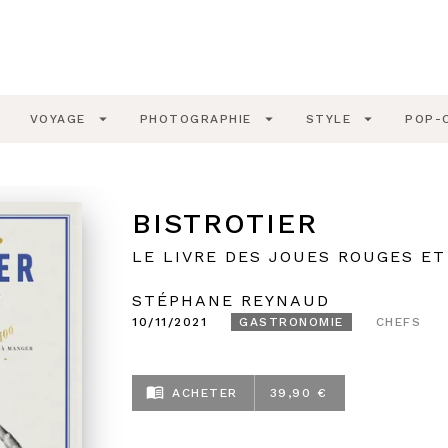
PIED DE PAGE
wn
arrow_drop_down
arrow_drop_down
arrow_drop_down
VOYAGE
PHOTOGRAPHIE
STYLE
POP-
BISTROTIER
LE LIVRE DES JOUES ROUGES ET
STÉPHANE REYNAUD
10/11/2021
GASTRONOMIE
CHEFS
menu_book
ACHETER
39,90 €