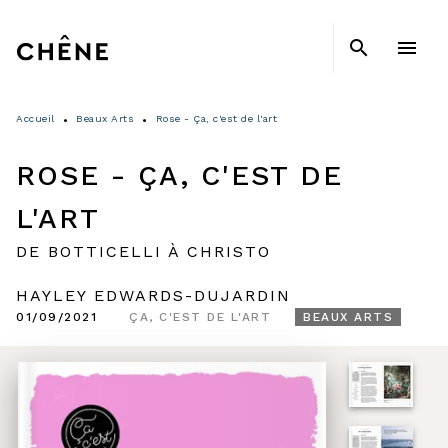
MENU
RECHERCHE
CONTENU
search
menu
PIED DE PAGE
Accueil
Beaux Arts
Rose - Ça, c'est de l'art
•
•
ROSE - ÇA, C'EST DE
L'ART
DE BOTTICELLI À CHRISTO
HAYLEY EDWARDS-DUJARDIN
01/09/2021
ÇA, C'EST DE L'ART
BEAUX ARTS