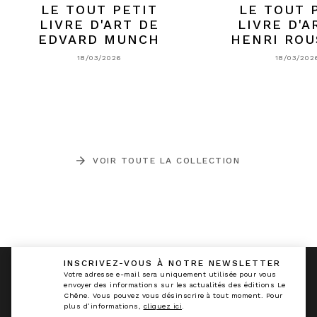
LE TOUT PETIT
LE TOUT 
LIVRE D'ART DE
LIVRE D'A
EDVARD MUNCH
HENRI ROU
18/03/2026
18/03/202
arrow_forward
VOIR TOUTE LA COLLECTION
INSCRIVEZ-VOUS À NOTRE NEWSLETTER
calmann_env
Votre adresse e-mail sera uniquement utilisée pour vous
envoyer des informations sur les actualités des éditions Le
Chêne. Vous pouvez vous désinscrire à tout moment. Pour
plus d’informations,
cliquez ici
.