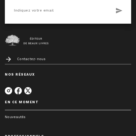
send
Indiquez votre email
arrow_forward
Contactez-nous
NOS RÉSEAUX
EN CE MOMENT
Nouveautés