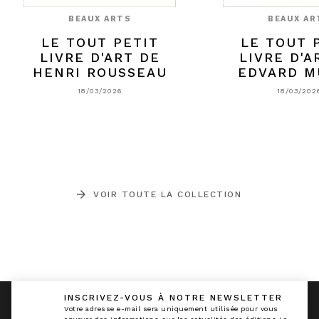
BEAUX ARTS
BEAUX AR
LE TOUT PETIT
LE TOUT 
LIVRE D'ART DE
LIVRE D'A
HENRI ROUSSEAU
EDVARD 
18/03/2026
18/03/202
arrow_forward
VOIR TOUTE LA COLLECTION
INSCRIVEZ-VOUS À NOTRE NEWSLETTER
Votre adresse e-mail sera uniquement utilisée pour vous