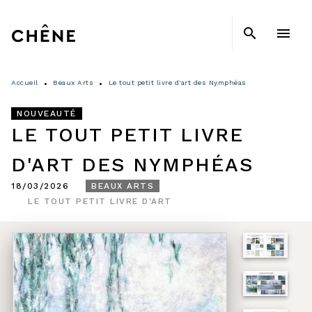
MENU
RECHERCHE
CONTENU
search
menu
PIED DE PAGE
Accueil
Beaux Arts
Le tout petit livre d'art des Nymphéas
•
•
NOUVEAUTÉ
LE TOUT PETIT LIVRE
D'ART DES NYMPHÉAS
18/03/2026
BEAUX ARTS
LE TOUT PETIT LIVRE D'ART