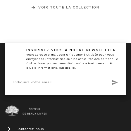
arrow_forward
VOIR TOUTE LA COLLECTION
INSCRIVEZ-VOUS À NOTRE NEWSLETTER
calmann_env
Votre adresse e-mail sera uniquement utilisée pour vous
envoyer des informations sur les actualités des éditions Le
Chêne. Vous pouvez vous désinscrire à tout moment. Pour
plus d’informations,
cliquez ici
.
send
Indiquez votre email
arrow_forward
Contactez-nous