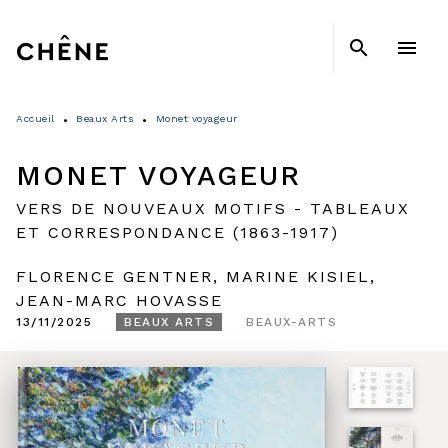
MENU
RECHERCHE
CONTENU
search
menu
PIED DE PAGE
Accueil
Beaux Arts
Monet voyageur
•
•
MONET VOYAGEUR
VERS DE NOUVEAUX MOTIFS - TABLEAUX
ET CORRESPONDANCE (1863-1917)
FLORENCE GENTNER
,
MARINE KISIEL
,
JEAN-MARC HOVASSE
13/11/2025
BEAUX ARTS
BEAUX-ARTS