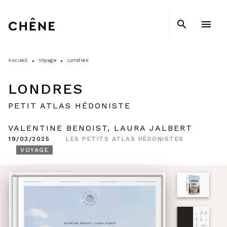
MENU
RECHERCHE
CONTENU
search
menu
PIED DE PAGE
Accueil
Voyage
Londres
•
•
LONDRES
PETIT ATLAS HÉDONISTE
VALENTINE BENOIST
,
LAURA JALBERT
19/03/2025
LES PETITS ATLAS HÉDONISTES
VOYAGE