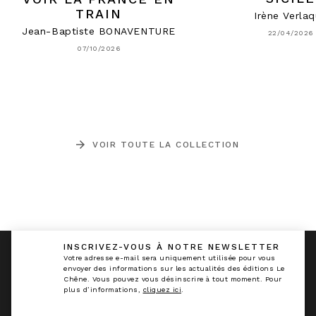
TRAIN
Irène Verla
Jean-Baptiste BONAVENTURE
22/04/2026
07/10/2026
arrow_forward
VOIR TOUTE LA COLLECTION
INSCRIVEZ-VOUS À NOTRE NEWSLETTER
calmann_env
Votre adresse e-mail sera uniquement utilisée pour vous
envoyer des informations sur les actualités des éditions Le
Chêne. Vous pouvez vous désinscrire à tout moment. Pour
plus d’informations,
cliquez ici
.