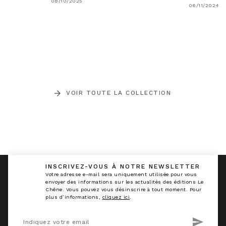
08/10/2025
06/11/2024
arrow_forward
VOIR TOUTE LA COLLECTION
INSCRIVEZ-VOUS À NOTRE NEWSLETTER
calmann_env
Votre adresse e-mail sera uniquement utilisée pour vous
envoyer des informations sur les actualités des éditions Le
Chêne. Vous pouvez vous désinscrire à tout moment. Pour
plus d’informations,
cliquez ici
.
send
Indiquez votre email