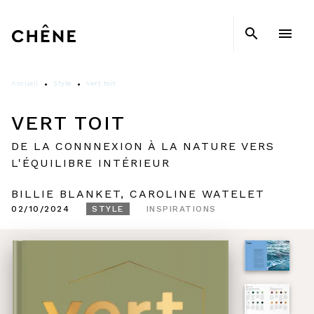
MENU
RECHERCHE
CONTENU
search
menu
PIED DE PAGE
Accueil
Style
Vert toit
•
•
VERT TOIT
DE LA CONNNEXION À LA NATURE VERS
L'ÉQUILIBRE INTÉRIEUR
BILLIE BLANKET
,
CAROLINE WATELET
02/10/2024
STYLE
INSPIRATIONS