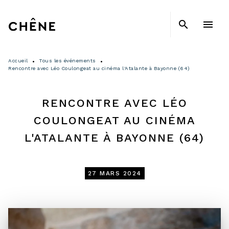
MENU
RECHERCHE
CONTENU
search
menu
PIED DE PAGE
Accueil
Tous les événements
•
•
Rencontre avec Léo Coulongeat au cinéma l'Atalante à Bayonne (64)
RENCONTRE AVEC LÉO
COULONGEAT AU CINÉMA
L'ATALANTE À BAYONNE (64)
27 MARS 2024