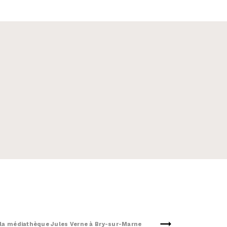
 la médiathèque Jules Verne à Bry-sur-Marne