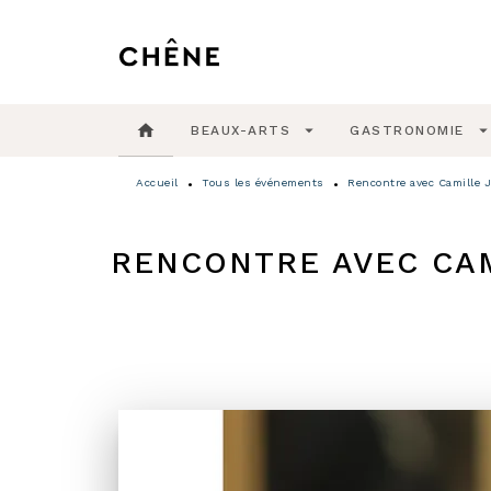
MENU
RECHERCHE
CONTENU
home
arrow_drop_down
arrow_drop_do
BEAUX-ARTS
GASTRONOMIE
Accueil
Tous les événements
Rencontre avec Camille Jo
•
•
RENCONTRE AVEC CAMI