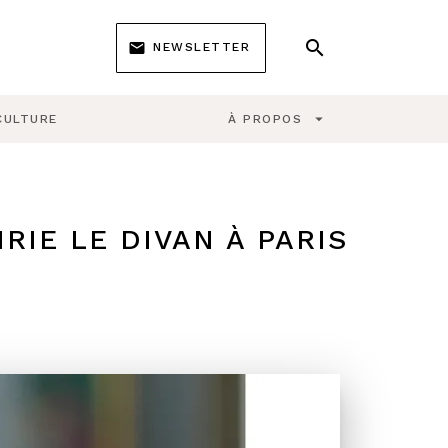
search
email
NEWSLETTER
search
arrow_drop_down
CULTURE
À PROPOS
RIE LE DIVAN À PARIS