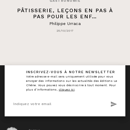
GASTRONOMIE
PÂTISSERIE, LEÇONS EN PAS À
PAS POUR LES ENF…
Philippe Urraca
25/10/2017
INSCRIVEZ-VOUS À NOTRE NEWSLETTER
calmann_env
Votre adresse e-mail sera uniquement utilisée pour vous
envoyer des informations sur les actualités des éditions Le
Chêne. Vous pouvez vous désinscrire à tout moment. Pour
plus d’informations,
cliquez ici
.
send
Indiquez votre email