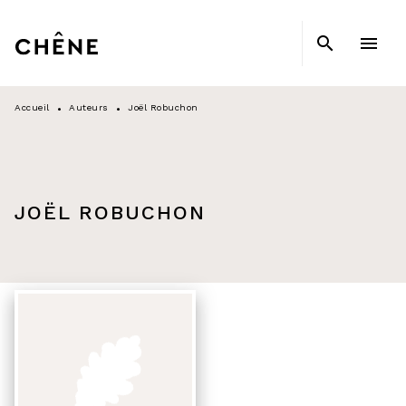
MENU
RECHERCHE
CONTENU
search
menu
PIED DE PAGE
Accueil
Auteurs
Joël Robuchon
•
•
JOËL ROBUCHON