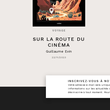
VOYAGE
SUR LA ROUTE DU
CINÉMA
Guillaume Evin
22/11/2023
INSCRIVEZ-VOUS À N
calman
Votre adresse e-mail sera uniqu
informations sur les actualités
désinscrire à tout moment. Pour