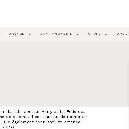
PIED DE PAGE
wn
arrow_drop_down
arrow_drop_down
arrow_drop_down
VOYAGE
PHOTOGRAPHIE
STYLE
POP-
els, L’Inspecteur Harry et La Folie des
nné de cinéma. Il est l’auteur de nombreux
. Il a également écrit Back to America,
, 2022).