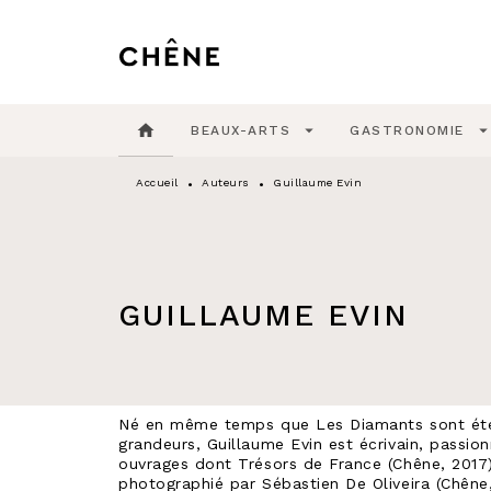
MENU
RECHERCHE
CONTENU
home
arrow_drop_down
arrow_drop_do
BEAUX-ARTS
GASTRONOMIE
Accueil
Auteurs
Guillaume Evin
•
•
GUILLAUME EVIN
Né en même temps que Les Diamants sont étern
grandeurs, Guillaume Evin est écrivain, passio
ouvrages dont Trésors de France (Chêne, 2017)
photographié par Sébastien De Oliveira (Chêne