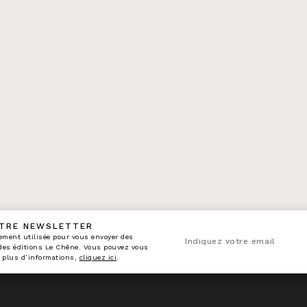
OTRE NEWSLETTER
n_enveloppe
ement utilisée pour vous envoyer des
Indiquez votre email
 des éditions Le Chêne. Vous pouvez vous
 plus d’informations,
cliquez ici
.