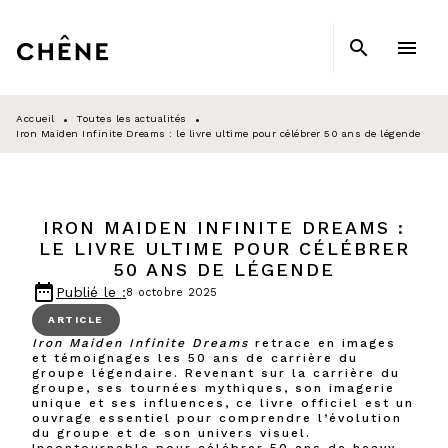
MENU
RECHERCHE
CONTENU
search
menu
PIED DE PAGE
Accueil
Toutes les actualités
•
•
Iron Maiden Infinite Dreams : le livre ultime pour célébrer 50 ans de légende
IRON MAIDEN INFINITE DREAMS :
LE LIVRE ULTIME POUR CÉLÉBRER
50 ANS DE LÉGENDE
date_range
Publié le :
8 octobre 2025
ARTICLE
Iron Maiden Infinite Dreams
retrace en images
et témoignages les 50 ans de carrière du
groupe légendaire. Revenant sur la carrière du
groupe, ses tournées mythiques, son imagerie
unique et ses influences, ce livre officiel est un
ouvrage essentiel pour comprendre l’évolution
du groupe et de son univers visuel.