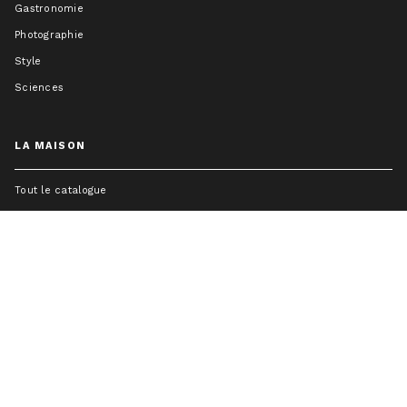
Gastronomie
Photographie
Style
Sciences
LA MAISON
Tout le catalogue
Mentions légales
Charte des Données Personnelles
Charte de référencement
Conditions Générales d'Utilisation
Paramétrez vos préférences cookies