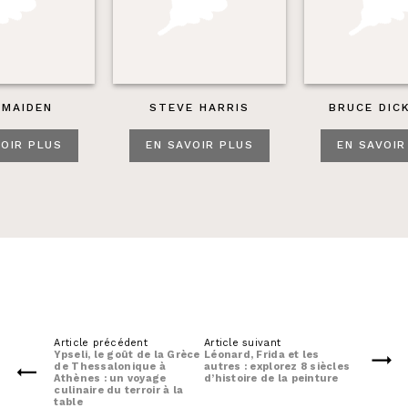
 MAIDEN
STEVE HARRIS
BRUCE DIC
VOIR PLUS
EN SAVOIR PLUS
EN SAVOIR
Article précédent
Article suivant
Ypseli, le goût de la Grèce
Léonard, Frida et les
de Thessalonique à
autres : explorez 8 siècles
Athènes : un voyage
d’histoire de la peinture
culinaire du terroir à la
table