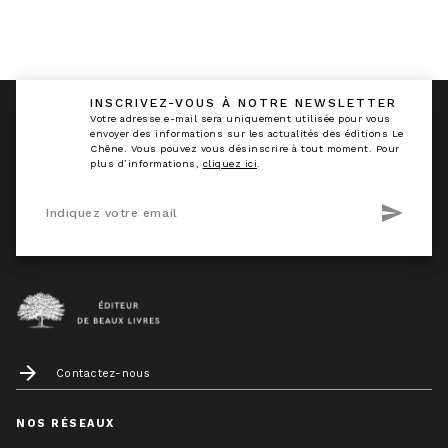
INSCRIVEZ-VOUS À NOTRE NEWSLETTER
calmann_env
Votre adresse e-mail sera uniquement utilisée pour vous
envoyer des informations sur les actualités des éditions Le
Chêne. Vous pouvez vous désinscrire à tout moment. Pour
plus d’informations,
cliquez ici
.
send
Indiquez votre email
arrow_forward
Contactez-nous
NOS RÉSEAUX